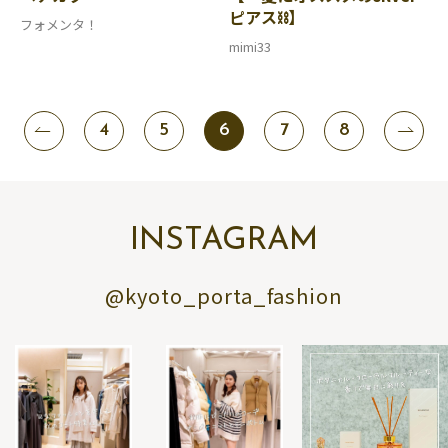
ピアス⛓️】
フォメンタ！
mimi33
4
5
6
7
8
INSTAGRAM
@kyoto_porta_fashion