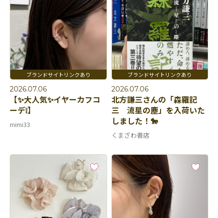
2026.07.06
2026.07.06
【✨大人気✨イヤーカフコ
北方謙三さんの「森羅記
ーデ❕】
三 流星の塵」を入荷いた
しました！🐎
mimi33
くまざわ書店