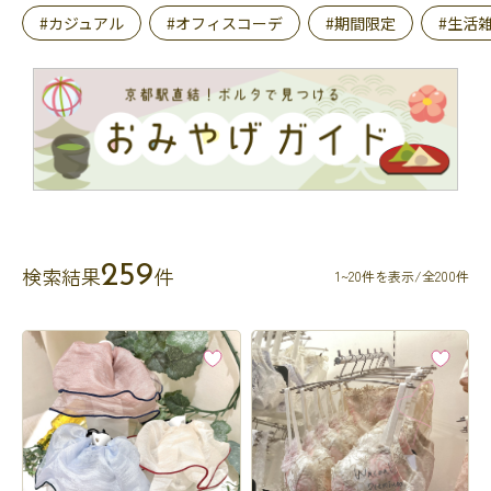
#カジュアル
#オフィスコーデ
#期間限定
#生活
259
検索結果
件
1~20件を表示/全200件