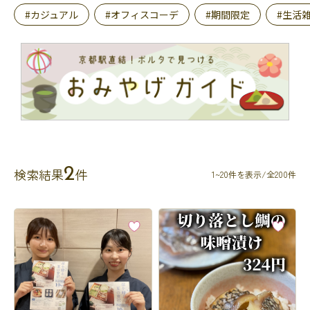
#カジュアル
#オフィスコーデ
#期間限定
#生活
2
検索結果
件
1~20件を表示/全200件