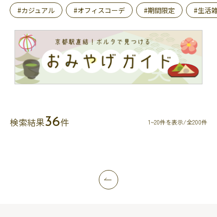
#カジュアル
#オフィスコーデ
#期間限定
#生活
36
検索結果
件
1~20件を表示/全200件