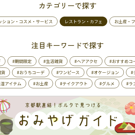
カテゴリーで探す
ッション・コスメ・サービス
レストラン・カフェ
お土産・
注目キーワードで探す
デ
#期間限定
#生活雑貨
#ヘアアクセ
#おすすめコ
雑貨
#おうちコーデ
#ワンピース
#オケージョン
#
保湿アイテム
#お土産
#テイクアウト
#グルメ
#ラ