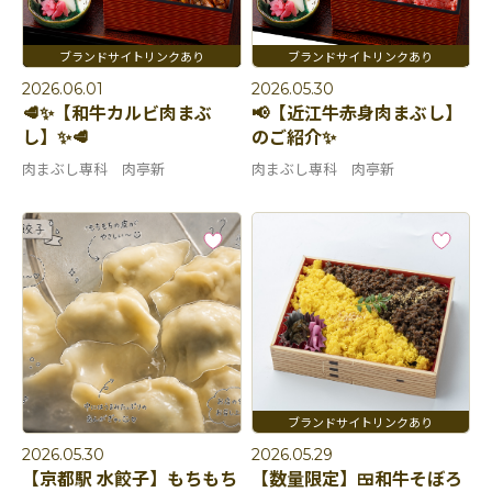
2026.06.01
2026.05.30
🥩✨【和牛カルビ肉まぶ
📢【近江牛赤身肉まぶし】
し】✨🥩
のご紹介✨
肉まぶし専科 肉亭新
肉まぶし専科 肉亭新
2026.05.30
2026.05.29
【京都駅 水餃子】もちもち
【数量限定】🍱和牛そぼろ