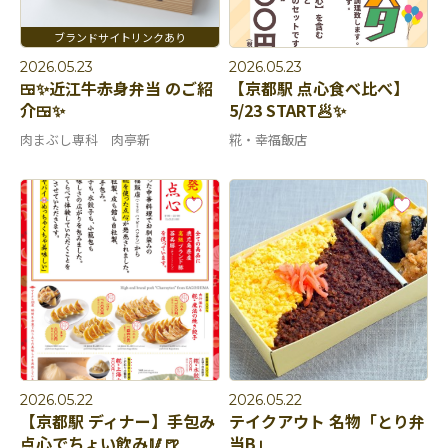
2026.05.23
2026.05.23
🍱✨近江牛赤身弁当 のご紹
【京都駅 点心食べ比べ】
介🍱✨
5/23 START🥟✨
肉まぶし専科 肉亭新
糀・幸福飯店
2026.05.22
2026.05.22
【京都駅 ディナー】手包み
テイクアウト 名物「とり弁
点心でちょい飲み🥢🍺
当B」