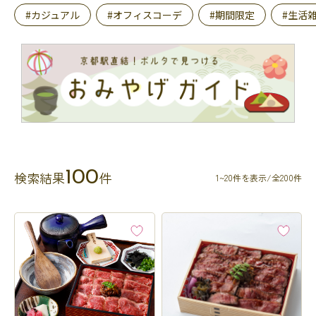
#カジュアル
#オフィスコーデ
#期間限定
#生活
100
検索結果
件
1~20件を表示/全200件