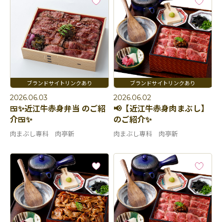
2026.06.03
2026.06.02
🍱✨近江牛赤身弁当 のご紹
📢【近江牛赤身肉まぶし】
介🍱✨
のご紹介✨
肉まぶし専科 肉亭新
肉まぶし専科 肉亭新