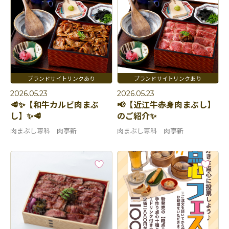
2026.05.23
2026.05.23
🥩✨【和牛カルビ肉まぶ
📢【近江牛赤身肉まぶし】
し】✨🥩
のご紹介✨
肉まぶし専科 肉亭新
肉まぶし専科 肉亭新