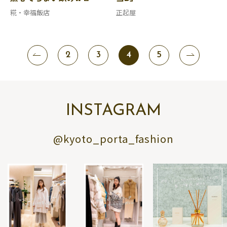
糀・幸福飯店
正起屋
2
3
4
5
INSTAGRAM
@kyoto_porta_fashion