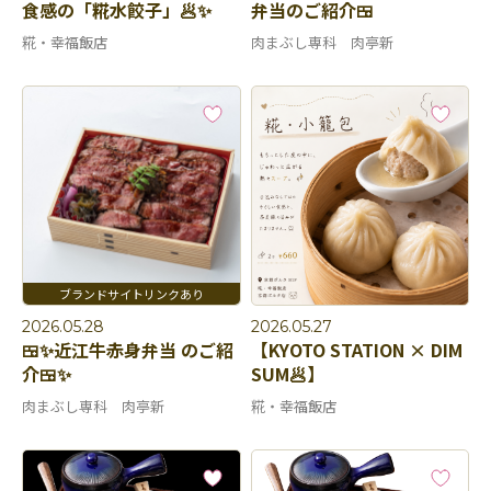
食感の「糀水餃子」🥟✨
弁当のご紹介🍱
糀・幸福飯店
肉まぶし専科 肉亭新
2026.05.28
2026.05.27
🍱✨近江牛赤身弁当 のご紹
【KYOTO STATION × DIM
介🍱✨
SUM🥟】
肉まぶし専科 肉亭新
糀・幸福飯店