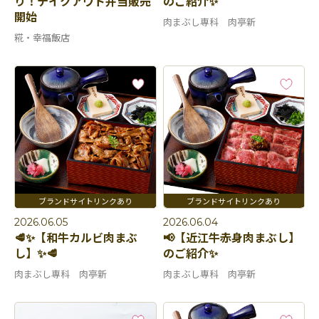
り！テイクアウト弁当販売
のご紹介✨
開始
肉まぶし専科 肉亭新
糀・幸福飯店
2026.06.05
2026.06.04
🥩✨【和牛カルビ肉まぶ
📢【近江牛赤身肉まぶし】
し】✨🥩
のご紹介✨
肉まぶし専科 肉亭新
肉まぶし専科 肉亭新