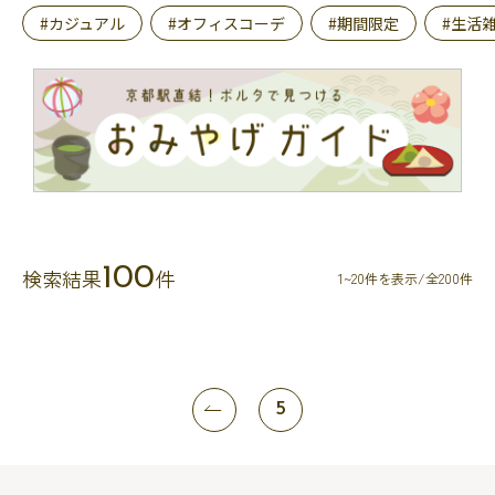
#カジュアル
#オフィスコーデ
#期間限定
#生活
100
検索結果
件
1~20件を表示/全200件
5