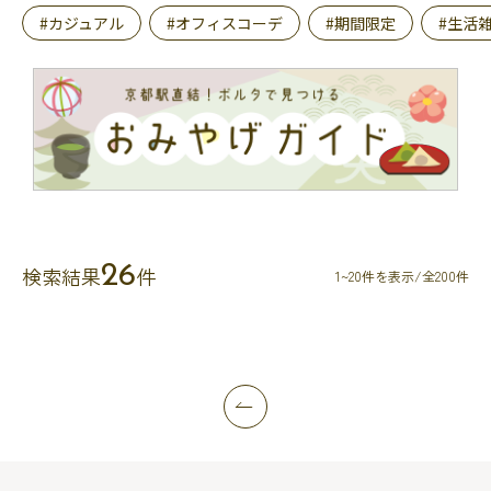
#カジュアル
#オフィスコーデ
#期間限定
#生活
26
検索結果
件
1~20件を表示/全200件