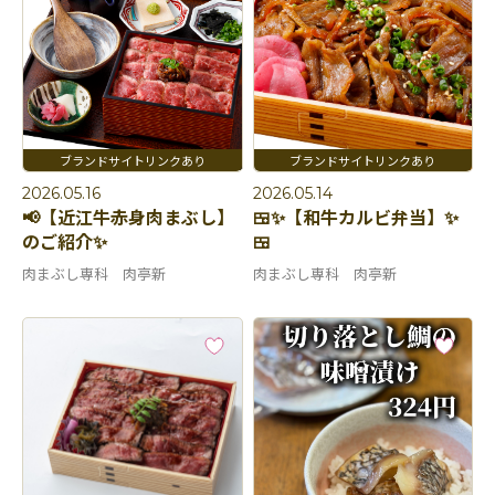
2026.05.16
2026.05.14
📢【近江牛赤身肉まぶし】
🍱✨【和牛カルビ弁当】✨
のご紹介✨
🍱
肉まぶし専科 肉亭新
肉まぶし専科 肉亭新