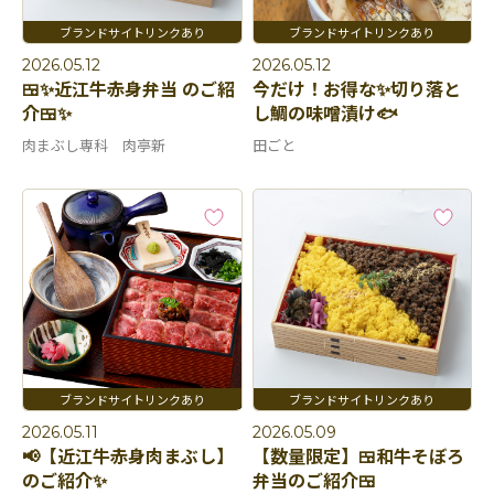
2026.05.12
2026.05.12
🍱✨近江牛赤身弁当 のご紹
今だけ！お得な✨切り落と
介🍱✨
し鯛の味噌漬け🐟
肉まぶし専科 肉亭新
田ごと
2026.05.11
2026.05.09
📢【近江牛赤身肉まぶし】
【数量限定】🍱和牛そぼろ
のご紹介✨
弁当のご紹介🍱