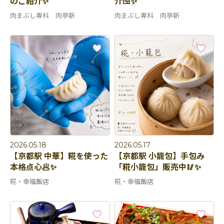
のご紹介✨
介🍱✨
肉まぶし専科 肉亭新
肉まぶし専科 肉亭新
2026.05.18
2026.05.17
【京都駅 中華】糀を使った
【京都駅 小籠包】手包み
本格点心🥟✨
「糀小籠包」販売中🥢✨
糀・幸福飯店
糀・幸福飯店