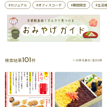
#カジュアル
#オフィスコーデ
#期間限定
#生活
101
検索結果
件
1~20件を表示/全200件