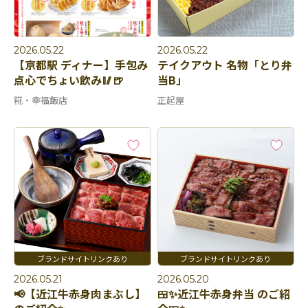
2026.05.22
2026.05.22
【京都駅 ディナー】手包み
テイクアウト 名物「とり弁
点心でちょい飲み🥢🍺
当B」
糀・幸福飯店
正起屋
2026.05.21
2026.05.20
📢【近江牛赤身肉まぶし】
🍱✨近江牛赤身弁当 のご紹