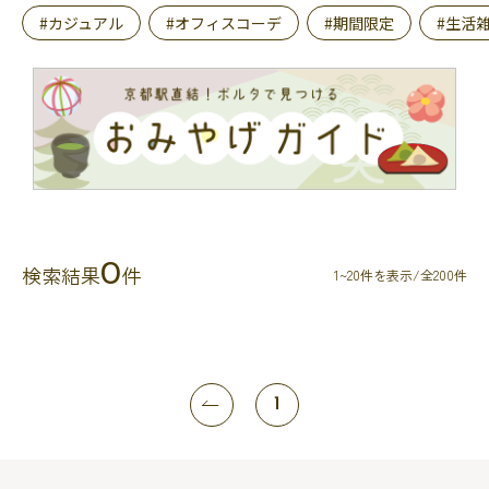
#カジュアル
#オフィスコーデ
#期間限定
#生活
0
検索結果
件
1~20件を表示/全200件
1