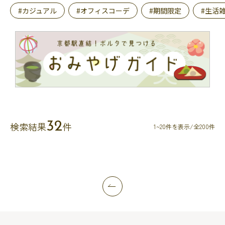
#カジュアル
#オフィスコーデ
#期間限定
#生活
32
検索結果
件
1~20件を表示/全200件