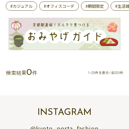
#カジュアル
#オフィスコーデ
#期間限定
#生活
0
検索結果
件
1~20件を表示/全200件
INSTAGRAM
@kyoto_porta_fashion