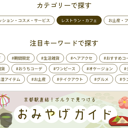
カテゴリーで探す
ッション・コスメ・サービス
レストラン・カフェ
お土産・
注目キーワードで探す
デ
#期間限定
#生活雑貨
#ヘアアクセ
#おすすめコ
雑貨
#おうちコーデ
#ワンピース
#オケージョン
#
保湿アイテム
#お土産
#テイクアウト
#グルメ
#ラ