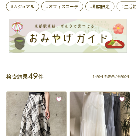
#カジュアル
#オフィスコーデ
#期間限定
#生活
49
検索結果
件
1~20件を表示/全200件