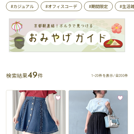
#カジュアル
#オフィスコーデ
#期間限定
#生活
49
検索結果
件
1~20件を表示/全200件