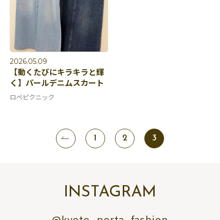
2026.05.09
【動くたびにキラキラと輝
く】パールデニムスカート
ロペピクニック
1
2
3
INSTAGRAM
@kyoto_porta_fashion