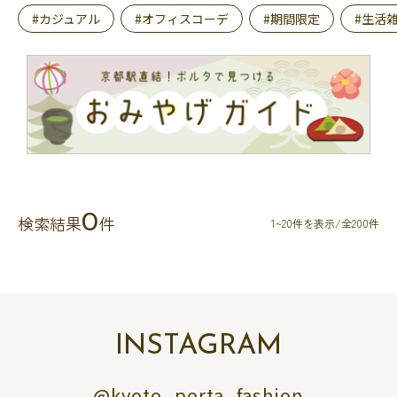
#カジュアル
#オフィスコーデ
#期間限定
#生活
0
検索結果
件
1~20件を表示/全200件
INSTAGRAM
@kyoto_porta_fashion