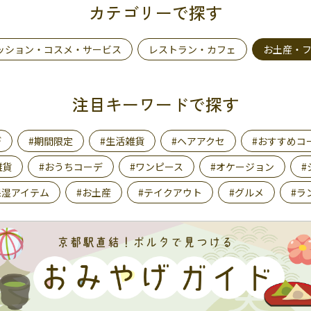
カテゴリーで探す
ッション・コスメ・サービス
レストラン・カフェ
お土産・
注目キーワードで探す
デ
#期間限定
#生活雑貨
#ヘアアクセ
#おすすめコ
雑貨
#おうちコーデ
#ワンピース
#オケージョン
#
保湿アイテム
#お土産
#テイクアウト
#グルメ
#ラ