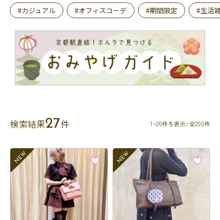
#カジュアル
#オフィスコーデ
#期間限定
#生活
27
検索結果
件
1~20件を表示/全200件