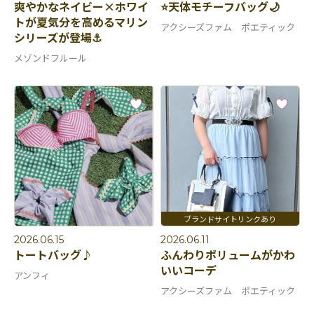
爽やかなネイビー×ホワイ
⭐天体モチーフバッグ🌙
トが夏気分を高めるマリン
アクシーズファム ポエティック
シリーズが登場⚓️
メゾンドフルール
2026.06.15
2026.06.11
トートバッグ♪
ふんわりボリュームがかわ
いいコーデ
アンフィ
アクシーズファム ポエティック