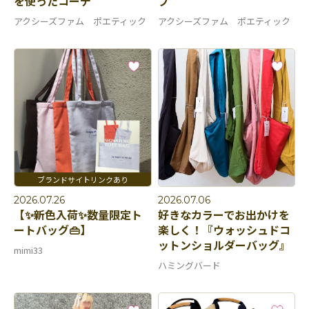
を使ったコーデ
プ
アクシーズファム ポエティック
アクシーズファム ポエティック
2026.07.26
2026.07.06
【✨新色入荷✨数量限定ト
好きなカラーでお出かけを
ートバッグ👜】
楽しく！『ウォッシュドコ
ットンショルダーバッグ』
mimi33
ハミングバード