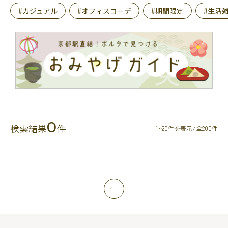
#カジュアル
#オフィスコーデ
#期間限定
#生活
0
検索結果
件
1~20件を表示/全200件