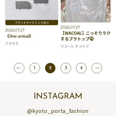
2026.07.27
2026.07.27
【WACOAL】こっそりラク
《𝑁𝑒𝑤 𝑎𝑟𝑟𝑖𝑣𝑎𝑙》
するブラトップ🤫
アネモネ
ワコール ザ ストア
1
2
3
4
INSTAGRAM
@kyoto_porta_fashion