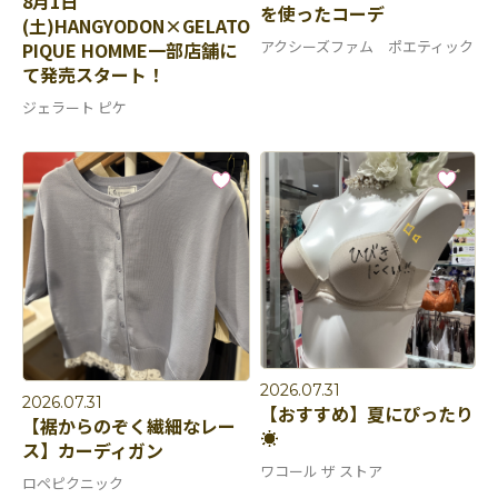
8月1日
を使ったコーデ
(土)HANGYODON×GELATO
アクシーズファム ポエティック
PIQUE HOMME一部店舗に
て発売スタート！
ジェラート ピケ
2026.07.31
2026.07.31
【おすすめ】夏にぴったり
【裾からのぞく繊細なレー
☀️
ス】カーディガン
ワコール ザ ストア
ロペピクニック