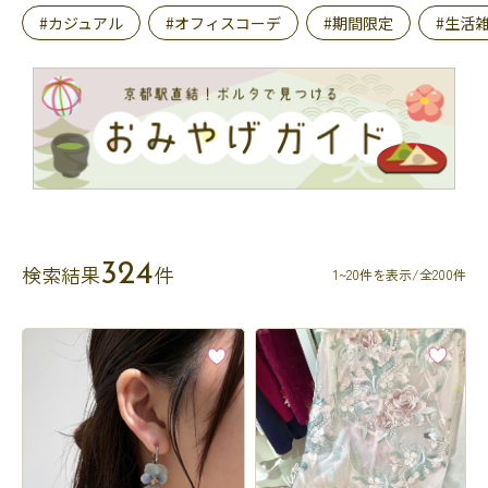
#カジュアル
#オフィスコーデ
#期間限定
#生活
324
検索結果
件
1~20件を表示/全200件