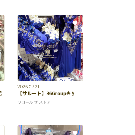
2026.07.21
活
【サルート】36Group⛵️💧
ワコール ザ ストア