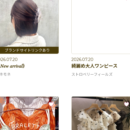
26.07.20
2026.07.20
𝑒𝑤 𝑎𝑟𝑟𝑖𝑣𝑎𝑙》
綺麗め大人ワンピース
ネモネ
ストロベリーフィールズ