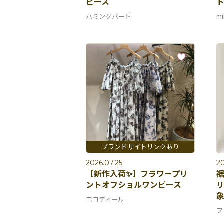
ピース
ト
ハミングバード
mi
2026.07.25
20
【新作入荷✨】フラワープリ
ントオフショルワンピース
ココディール
フ