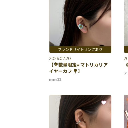
2026.07.20
20
【💐数量限定⭐︎ マトリカリア
《𝑁
イヤーカフ 💐】
ア
mimi33