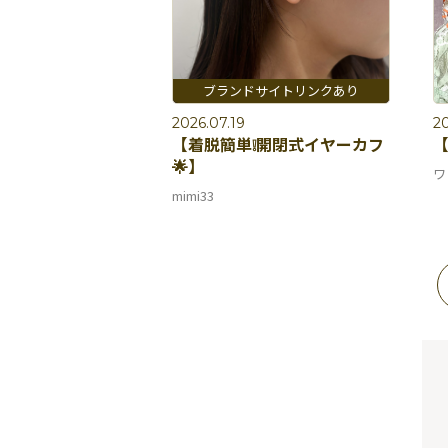
2026.07.19
20
【着脱簡単❕開閉式イヤーカフ
【
🌟】
ワ
mimi33