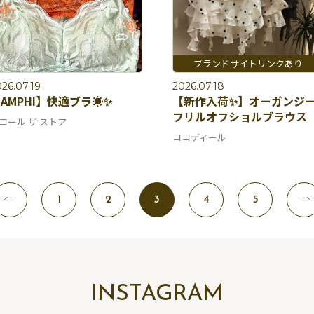
26.07.19
2026.07.18
AMPHI】快適ブラ☀️✨
【新作入荷✨】オーガンジ
フリルオフショルブラウス
コール ザ ストア
ココディール
1
2
3
4
5
INSTAGRAM