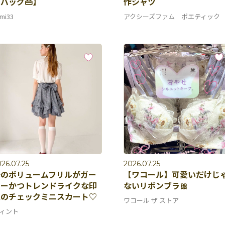
バッグ👜】
作シャツ
mi33
アクシーズファム ポエティック
26.07.25
2026.07.25
裾のボリュームフリルがガー
【ワコール】可愛いだけじ
リーかつトレンドライクな印
ないリボンブラ🎀
象のチェックミニスカート♡
ワコール ザ ストア
ィント