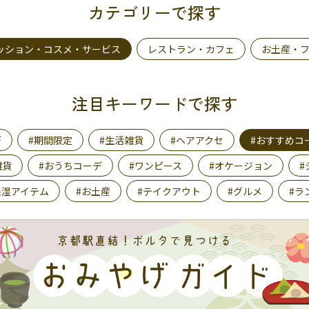
カテゴリーで探す
ッション・コスメ・サービス
レストラン・カフェ
お土産・
注目キーワードで探す
デ
#期間限定
#生活雑貨
#ヘアアクセ
#おすすめコ
雑貨
#おうちコーデ
#ワンピース
#オケージョン
#
保湿アイテム
#お土産
#テイクアウト
#グルメ
#ラ