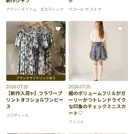
新作シャツ
✨
アクシーズファム ポエティック
ワコール ザ ストア
2026.07.25
2026.07.25
【新作入荷✨】フラワープ
裾のボリュームフリルがガ
リントオフショルワンピー
ーリーかつトレンドライク
ス
な印象のチェックミニスカ
ート♡
ココディール
フィント