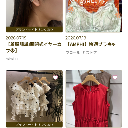
2026.07.19
2026.07.19
【着脱簡単❕開閉式イヤーカ
【AMPHI】快適ブラ☀️✨
フ🌟】
ワコール ザ ストア
mimi33