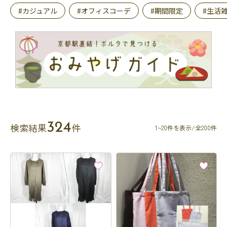
#カジュアル
#オフィスコーデ
#期間限定
#生活
324
検索結果
件
1~20件を表示/全200件