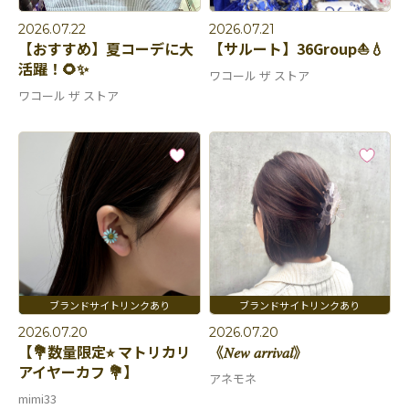
2026.07.22
2026.07.21
【おすすめ】夏コーデに大
【サルート】36Group⛵️💧
活躍！🌻✨
ワコール ザ ストア
ワコール ザ ストア
2026.07.20
2026.07.20
【💐数量限定⭐︎ マトリカリ
《𝑁𝑒𝑤 𝑎𝑟𝑟𝑖𝑣𝑎𝑙》
アイヤーカフ 💐】
アネモネ
mimi33