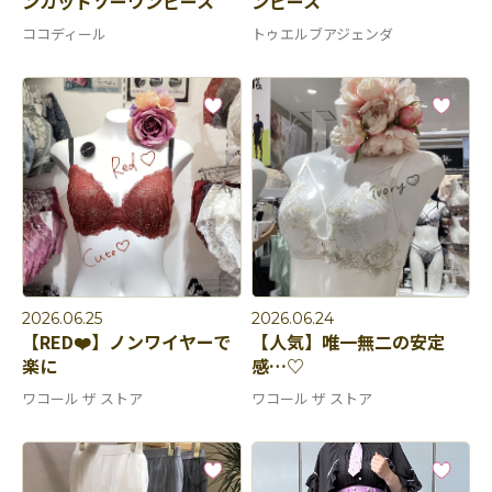
ンカットソーワンピース
ンピース
ココディール
トゥエルブアジェンダ
2026.06.25
2026.06.24
【RED❤️】ノンワイヤーで
【人気】唯一無二の安定
楽に
感…♡
ワコール ザ ストア
ワコール ザ ストア