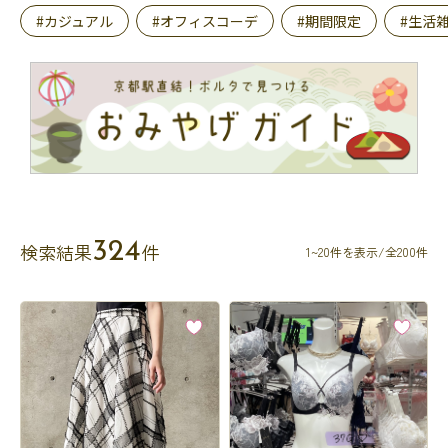
#カジュアル
#オフィスコーデ
#期間限定
#生活
324
検索結果
件
1~20件を表示/全200件