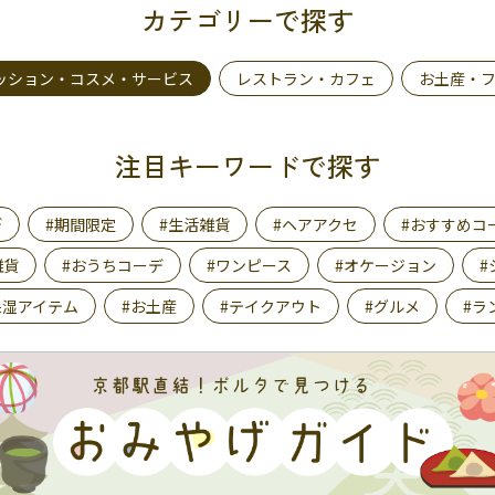
カテゴリーで探す
ッション・コスメ・サービス
レストラン・カフェ
お土産・
注目キーワードで探す
デ
#期間限定
#生活雑貨
#ヘアアクセ
#おすすめコ
雑貨
#おうちコーデ
#ワンピース
#オケージョン
#
保湿アイテム
#お土産
#テイクアウト
#グルメ
#ラ