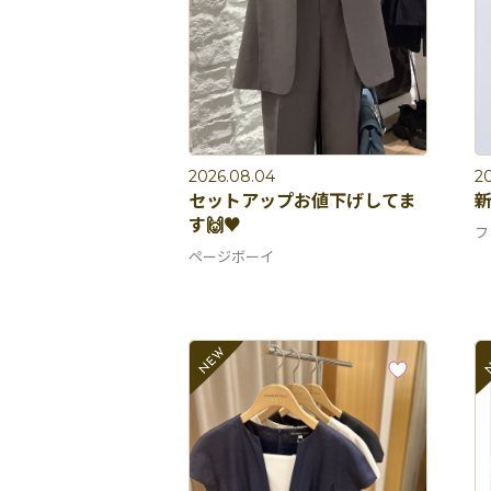
2026.08.04
2
セットアップお値下げしてま
新
す🙌♥️
フ
ページボーイ