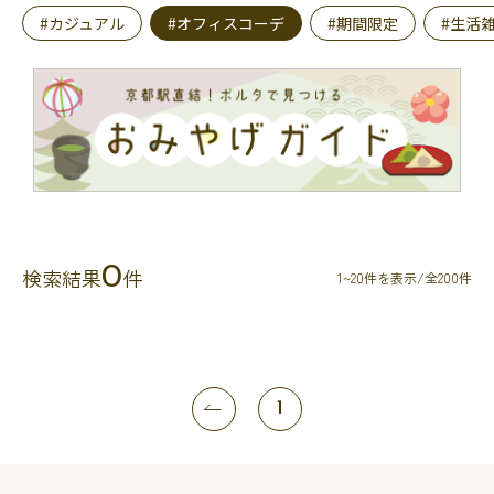
#カジュアル
#オフィスコーデ
#期間限定
#生活
0
検索結果
件
1~20件を表示/全200件
1