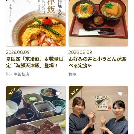
2026.08.09
2026.08.09
夏限定「京冷麺」＆数量限
お好みの丼と小うどんが選
定「海鮮天津飯」登場！
べる定食✨
糀・幸福飯店
杵屋