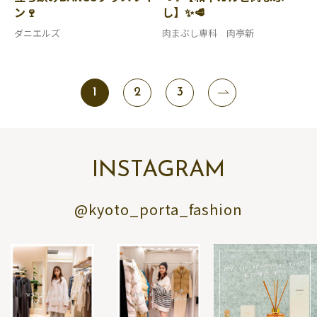
ン🍷
し】✨🥩
ダニエルズ
肉まぶし専科 肉亭新
1
2
3
INSTAGRAM
@kyoto_porta_fashion