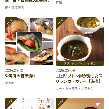
華。糀・幸福飯店の朝食】
杵屋
糀・幸福飯店
2026.08.10
2026.08.09
栄寿庵の西京漬け
🇱🇰リプトン卿が愛したス
リランカ・カレー【海老】
栄寿庵
サー・トーマス・リプトン