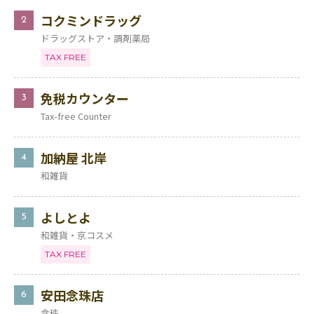
コクミンドラッグ
2
ドラッグストア・調剤薬局
TAX FREE
免税カウンター
3
Tax-free Counter
加納屋 北岸
4
和雑貨
よしとよ
5
和雑貨・京コスメ
TAX FREE
安田念珠店
6
念珠