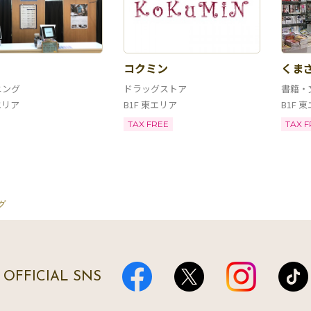
コクミン
くま
ニング
ドラッグストア
書籍・
エリア
B1F 東エリア
B1F 
TAX FREE
TAX F
グ
OFFICIAL SNS