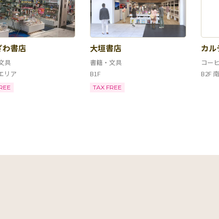
ざわ書店
大垣書店
カル
文具
書籍・文具
コー
東エリア
B1F
B2F
REE
TAX FREE