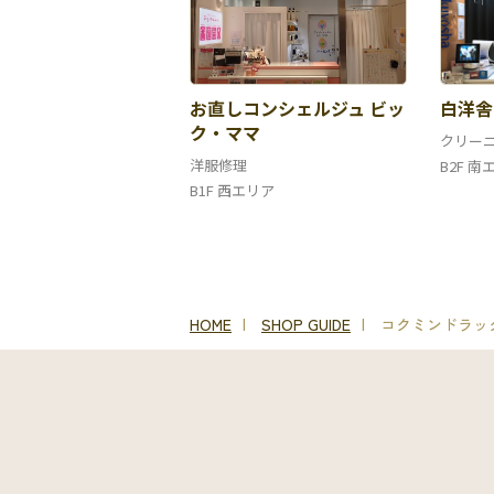
お直しコンシェルジュ ビッ
白洋舎
ク・ママ
クリー
洋服修理
B2F 南
B1F 西エリア
HOME
SHOP GUIDE
コクミンドラッ