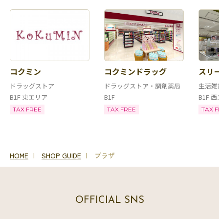
コクミン
コクミンドラッグ
スリ
ドラッグストア
ドラッグストア・調剤薬局
生活雑
B1F 東エリア
B1F
B1F 
TAX FREE
TAX FREE
TAX 
HOME
SHOP GUIDE
プラザ
OFFICIAL SNS