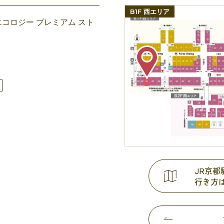
B1F 西エリア
コロジー プレミアム スト
JR京
行き方