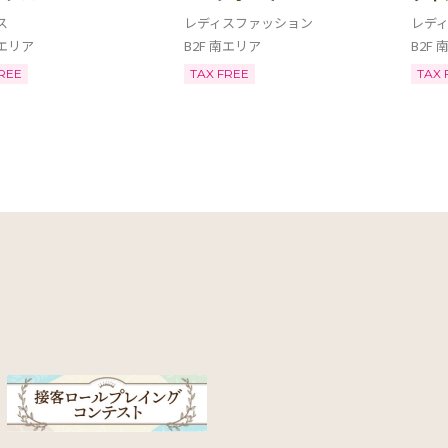
ス
レディスファッション
レデ
西エリア
B2F 南エリア
B2F
REE
TAX FREE
TAX 