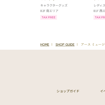
キャラクターグッズ
レディ
B2F 南エリア
B1F 西
TAX FREE
TAX F
HOME
SHOP GUIDE
アース ミュージ
ショップガイド
イ