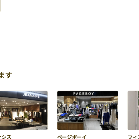
ます
ナシス
ページボーイ
フィ