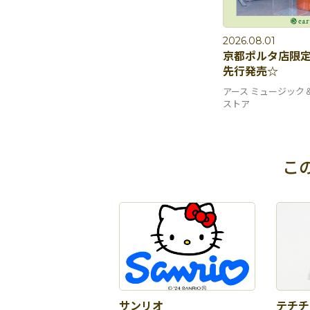
2026.08.01
京都ポルタ店限
先行発売☆
アース ミュージック
ストア
こ
サンリオ
テチチ