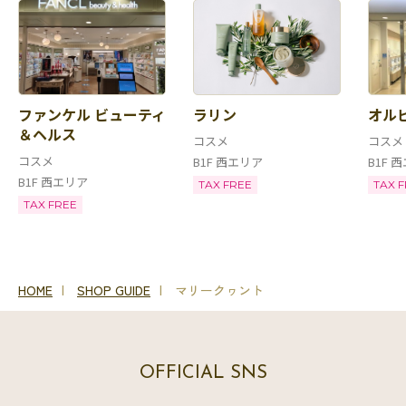
ファンケル ビューティ
ラリン
オル
＆ヘルス
コスメ
コスメ
コスメ
B1F 西エリア
B1F 
B1F 西エリア
TAX FREE
TAX 
TAX FREE
HOME
SHOP GUIDE
マリークヮント
OFFICIAL SNS