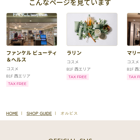
こんなページを見ています
ファンケル ビューティ
ラリン
マリ
＆ヘルス
コスメ
コスメ
コスメ
B1F 西エリア
B1F 
B1F 西エリア
TAX FREE
TAX 
TAX FREE
HOME
SHOP GUIDE
オルビス