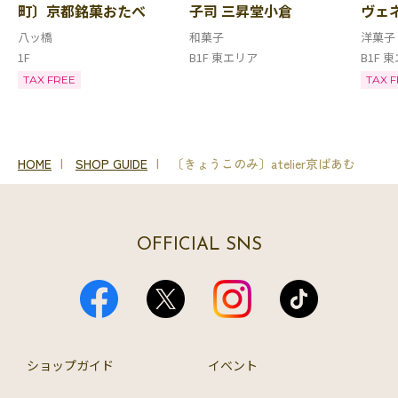
町〕京都銘菓おたべ
子司 三昇堂小倉
ヴェ
八ッ橋
和菓子
洋菓子
1F
B1F 東エリア
B1F 
TAX FREE
TAX 
HOME
SHOP GUIDE
〔きょうこのみ〕atelier京ばあむ
OFFICIAL SNS
ショップガイド
イベント