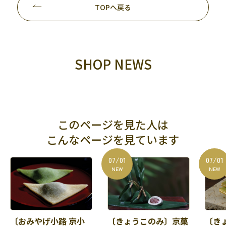
TOPへ戻る
SHOP NEWS
このページを見た人は
こんなページを見ています
07/01
07/01
NEW
NEW
〔おみやげ小路 京小
〔きょうこのみ〕京菓
〔き