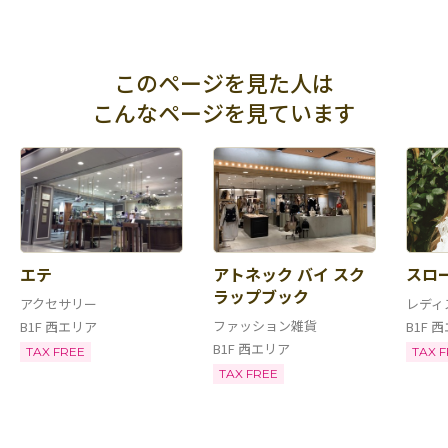
このページを見た人は
こんなページを見ています
エテ
アトネック バイ スク
スロ
ラップブック
アクセサリー
レディ
ファッション雑貨
B1F 西エリア
B1F 
B1F 西エリア
TAX FREE
TAX 
TAX FREE