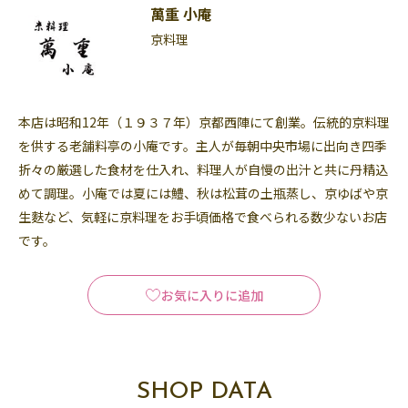
萬重 小庵
京料理
本店は昭和12年（１９３７年）京都西陣にて創業。伝統的京料理
を供する老舗料亭の小庵です。主人が毎朝中央市場に出向き四季
折々の厳選した食材を仕入れ、料理人が自慢の出汁と共に丹精込
めて調理。小庵では夏には鱧、秋は松茸の土瓶蒸し、京ゆばや京
生麩など、気軽に京料理をお手頃価格で食べられる数少ないお店
です。
お気に入りに追加
SHOP DATA