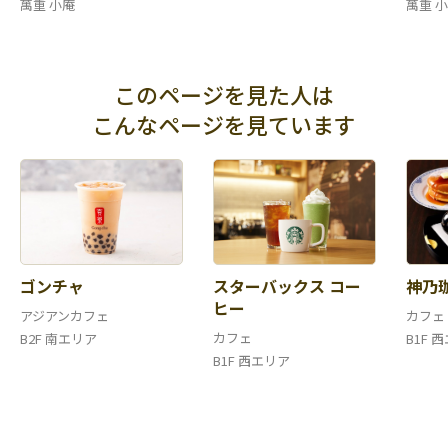
萬重 小庵
萬重 
このページを見た人は
こんなページを見ています
ゴンチャ
スターバックス コー
神乃
ヒー
アジアンカフェ
カフェ
カフェ
B2F 南エリア
B1F 
B1F 西エリア