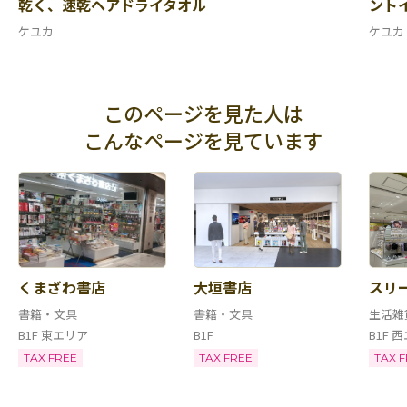
乾く、速乾ヘアドライタオル
ント
ケユカ
ケユカ
このページを見た人は
こんなページを見ています
くまざわ書店
大垣書店
スリ
書籍・文具
書籍・文具
生活雑
B1F 東エリア
B1F
B1F 
TAX FREE
TAX FREE
TAX 