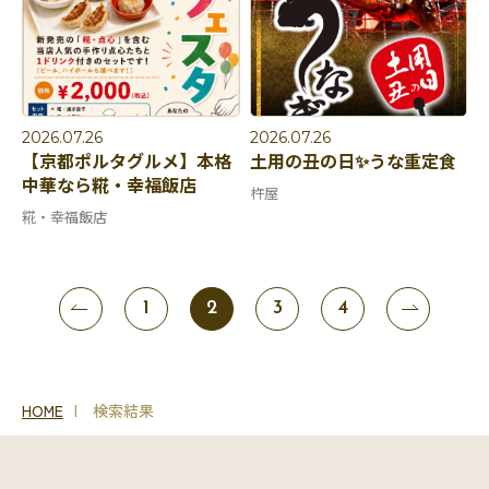
2026.07.26
2026.07.26
【京都ポルタグルメ】本格
土用の丑の日✨うな重定食
中華なら糀・幸福飯店
杵屋
糀・幸福飯店
1
2
3
4
HOME
検索結果