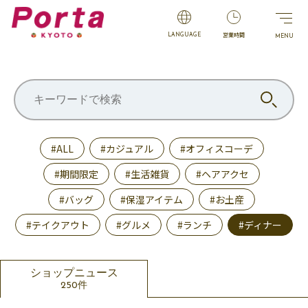
営業時間
LANGUAGE
#ALL
#カジュアル
#オフィスコーデ
#期間限定
#生活雑貨
#ヘアアクセ
#バッグ
#保湿アイテム
#お土産
#テイクアウト
#グルメ
#ランチ
#ディナー
ショップニュース
250件