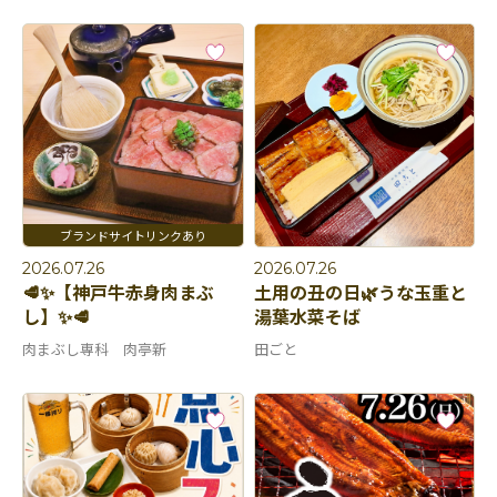
2026.07.26
2026.07.26
🥩✨【神戸牛赤身肉まぶ
土用の丑の日🌿うな玉重と
し】✨🥩
湯葉水菜そば
肉まぶし専科 肉亭新
田ごと