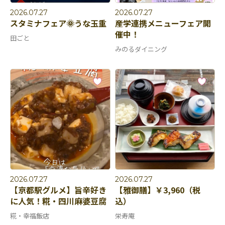
2026.07.27
2026.07.27
スタミナフェア🌞うな玉重
産学連携メニューフェア開
催中！
田ごと
みのるダイニング
2026.07.27
2026.07.27
【京都駅グルメ】旨辛好き
【雅御膳】￥3,960（税
に人気！糀・四川麻婆豆腐
込）
糀・幸福飯店
栄寿庵