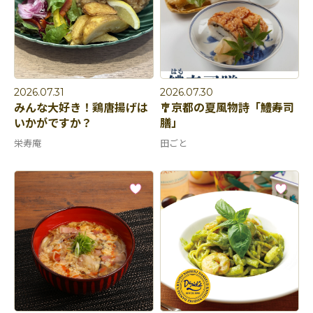
2026.07.31
2026.07.30
みんな大好き！鶏唐揚げは
🎐京都の夏風物詩「鱧寿司
いかがですか？
膳」
栄寿庵
田ごと