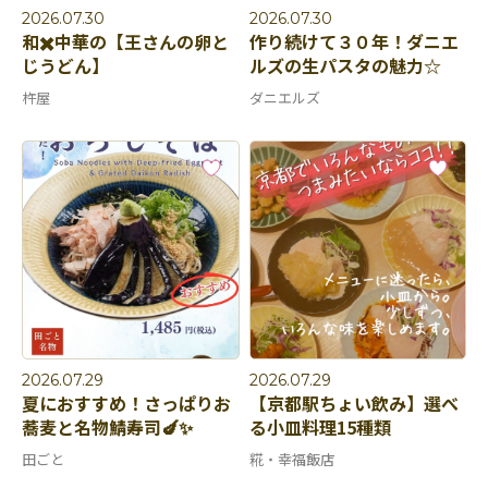
2026.07.30
2026.07.30
和✖️中華の【王さんの卵と
作り続けて３０年！ダニエ
じうどん】
ルズの生パスタの魅力☆
杵屋
ダニエルズ
2026.07.29
2026.07.29
夏におすすめ！さっぱりお
【京都駅ちょい飲み】選べ
蕎麦と名物鯖寿司🍆✨
る小皿料理15種類
田ごと
糀・幸福飯店