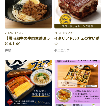
2026.07.28
2026.07.28
【黒毛和牛の牛肉生醤油う
イタリアドルチェの甘い誘
どん】🌿
☆
杵屋
ダニエルズ