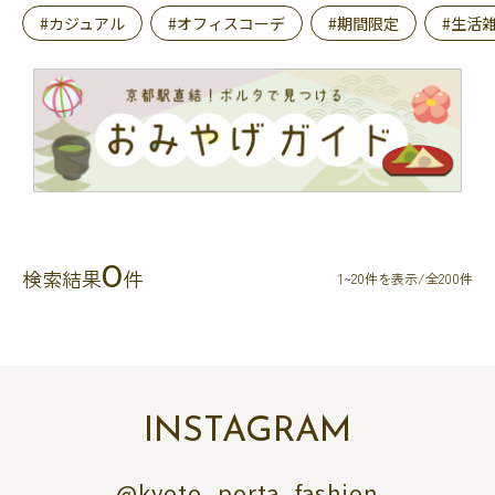
#カジュアル
#オフィスコーデ
#期間限定
#生活
0
検索結果
件
1~20件を表示/全200件
INSTAGRAM
@kyoto_porta_fashion