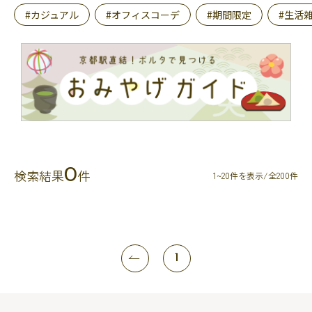
#カジュアル
#オフィスコーデ
#期間限定
#生活
0
検索結果
件
1~20件を表示/全200件
1