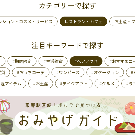
カテゴリーで探す
ッション・コスメ・サービス
レストラン・カフェ
お土産・
注目キーワードで探す
デ
#期間限定
#生活雑貨
#ヘアアクセ
#おすすめコ
雑貨
#おうちコーデ
#ワンピース
#オケージョン
#
保湿アイテム
#お土産
#テイクアウト
#グルメ
#ラ