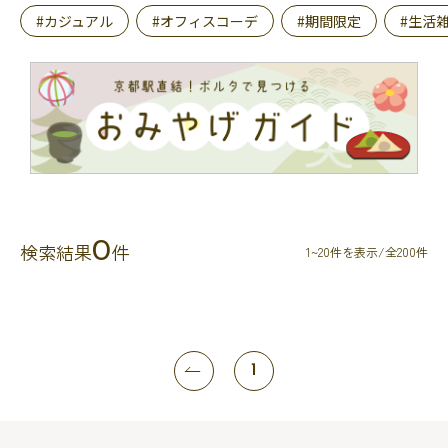
#カジュアル
#オフィスコーデ
#期間限定
#生活
0
検索結果
件
1~20件を表示/全200件
1