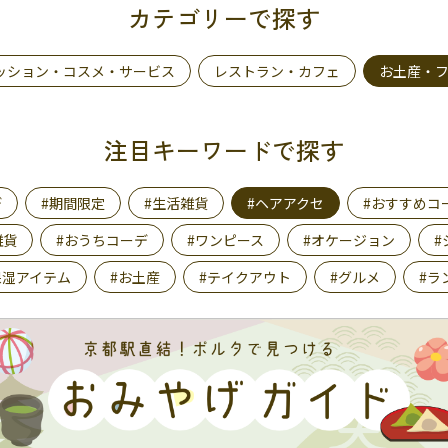
カテゴリーで探す
ッション・コスメ・サービス
レストラン・カフェ
お土産・
注目キーワードで探す
デ
#期間限定
#生活雑貨
#ヘアアクセ
#おすすめコ
雑貨
#おうちコーデ
#ワンピース
#オケージョン
#
保湿アイテム
#お土産
#テイクアウト
#グルメ
#ラ