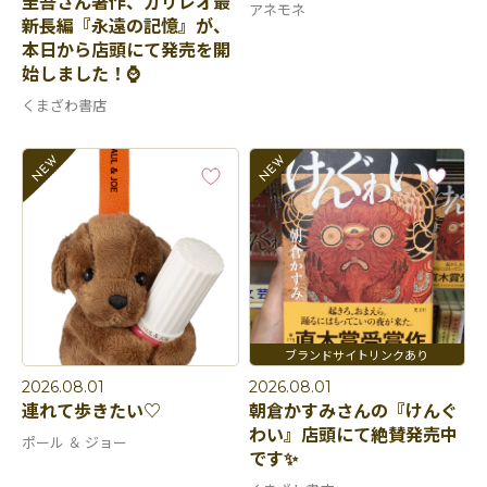
圭吾さん著作、ガリレオ最
アネモネ
新長編『永遠の記憶』が、
本日から店頭にて発売を開
始しました！⌚️
くまざわ書店
2026.08.01
2026.08.01
連れて歩きたい♡
朝倉かすみさんの『けんぐ
わい』店頭にて絶賛発売中
ポール ＆ ジョー
です✨