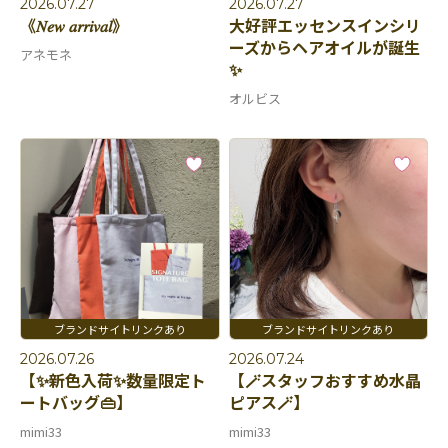
2026.07.27
2026.07.27
《𝑁𝑒𝑤 𝑎𝑟𝑟𝑖𝑣𝑎𝑙》
大好評エッセンスインシリ
ーズからヘアオイルが誕生
アネモネ
✨
オルビス
2026.07.26
2026.07.24
【✨新色入荷✨数量限定ト
【🪄スタッフおすすめ水晶
ートバッグ👜】
ピアス🪄】
mimi33
mimi33