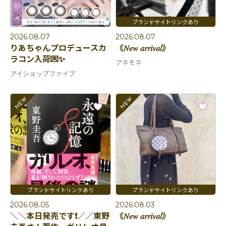
2026.08.07
2026.08.07
りあちゃんプロデュースカ
《𝑁𝑒𝑤 𝑎𝑟𝑟𝑖𝑣𝑎𝑙》
ラコン入荷💌✨
アネモネ
アイショップファイブ
2026.08.05
2026.08.03
＼＼本日発売です❗️／／東野
《𝑁𝑒𝑤 𝑎𝑟𝑟𝑖𝑣𝑎𝑙》