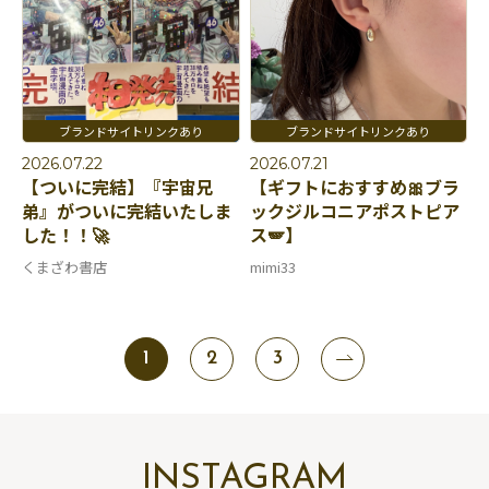
2026.07.22
2026.07.21
【ついに完結】『宇宙兄
【ギフトにおすすめ🎀ブラ
弟』がついに完結いたしま
ックジルコニアポストピア
した！！🚀
ス🪽】
くまざわ書店
mimi33
1
2
3
INSTAGRAM