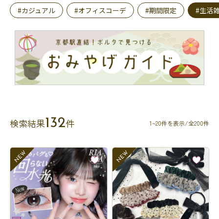
#カジュアル
#オフィスコーデ
#期間限定
#生活
132
検索結果
件
1~20件を表示/全200件