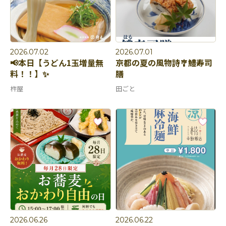
2026.07.02
2026.07.01
📢本日【うどん1玉増量無
京都の夏の風物詩🎐鱧寿司
料！！】✨
膳
杵屋
田ごと
2026.06.26
2026.06.22