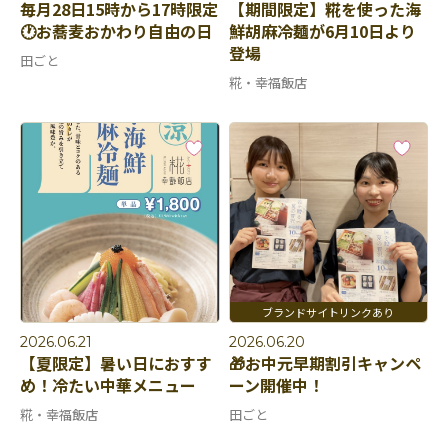
毎月28日15時から17時限定
【期間限定】糀を使った海
🕐お蕎麦おかわり自由の日
鮮胡麻冷麺が6月10日より
登場
田ごと
糀・幸福飯店
2026.06.21
2026.06.20
【夏限定】暑い日におすす
🎁お中元早期割引キャンペ
め！冷たい中華メニュー
ーン開催中！
糀・幸福飯店
田ごと