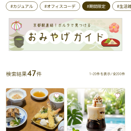
#カジュアル
#オフィスコーデ
#期間限定
#生活
47
検索結果
件
1~20件を表示/全200件