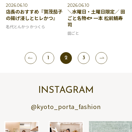
2026.06.10
2026.06.10
店長のおすすめ『賀茂茄子
＼水曜日・土曜日限定／ 田
の揚げ浸しとヒレかつ』
ごと名物🐟 一本 松前鯖寿
司
名代とんかつ かつくら
田ごと
1
2
3
INSTAGRAM
@kyoto_porta_fashion