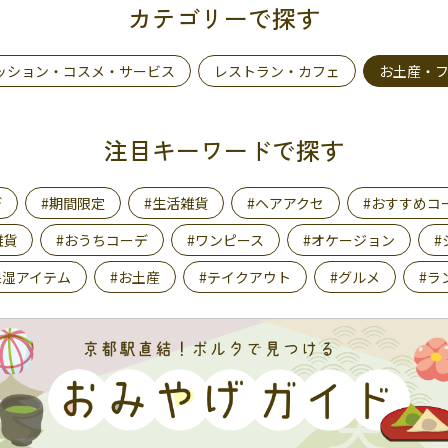
カテゴリーで探す
ッション・コスメ・サービス
レストラン・カフェ
お土産・
注目キーワードで探す
デ
#期間限定
#生活雑貨
#ヘアアクセ
#おすすめコ
雑貨
#おうちコーデ
#ワンピース
#オケージョン
#
保湿アイテム
#お土産
#テイクアウト
#グルメ
#ラ