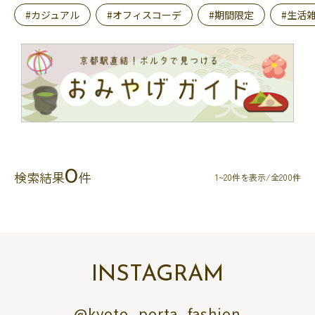
#カジュアル
#オフィスコーデ
#期間限定
#生活
0
検索結果
件
1~20件を表示/全200件
INSTAGRAM
@kyoto_porta_fashion