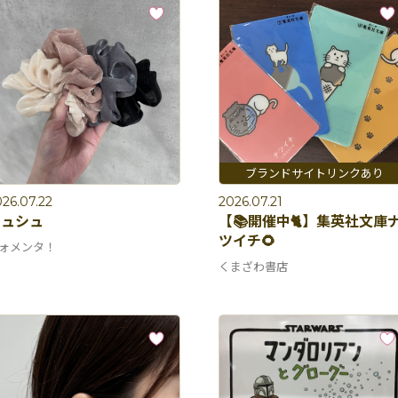
26.07.22
2026.07.21
シュシュ
【📚開催中🐈】集英社文庫
ツイチ🌻
ォメンタ！
くまざわ書店