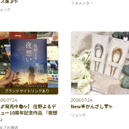
ス🎀🌛✨
フォメンタ！
ュッカ
26.07.24
2026.07.24
🌌発売中📚✨】 住野よるデ
New🌟かんざし👘✨
ュー10周年記念作品 『夜想
リュッカ
い』
まざわ書店