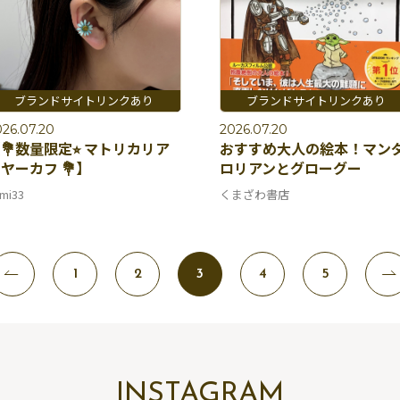
26.07.20
2026.07.20
💐数量限定⭐︎ マトリカリア
おすすめ大人の絵本！マン
ヤーカフ 💐】
ロリアンとグローグー
mi33
くまざわ書店
1
2
3
4
5
INSTAGRAM