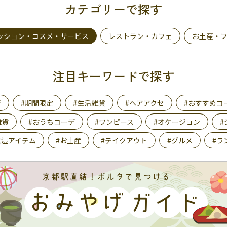
カテゴリーで探す
ッション・コスメ・サービス
レストラン・カフェ
お土産・
注目キーワードで探す
デ
#期間限定
#生活雑貨
#ヘアアクセ
#おすすめコ
雑貨
#おうちコーデ
#ワンピース
#オケージョン
#
保湿アイテム
#お土産
#テイクアウト
#グルメ
#ラ