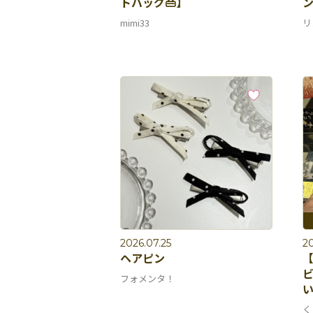
トバッグ👜】
ン
mimi33
リ
2026.07.25
20
ヘアピン
【
ビ
フォメンタ！
く