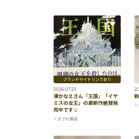
2026.07.23
20
湊かなえさん『王国』「イヤ
ミスの女王」の最新作絶賛発
リ
売中です☺️
くまざわ書店