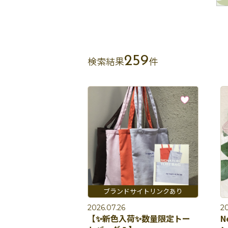
259
検索結果
件
2026.07.26
20
【✨新色入荷✨数量限定トー
N