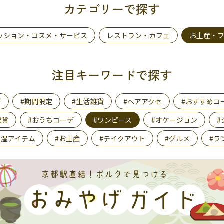
カテゴリーで探す
ッション・コスメ・サービス
レストラン・カフェ
お土産・
注目キーワードで探す
デ
#期間限定
#生活雑貨
#ヘアアクセ
#おすすめコ
雑貨
#おうちコーデ
#ワンピース
#オケージョン
#
保湿アイテム
#お土産
#テイクアウト
#グルメ
#ラ