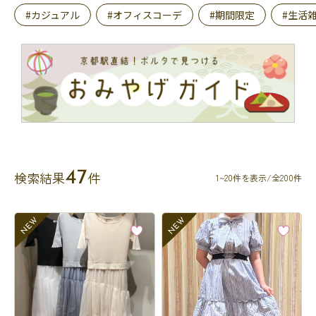
#カジュアル
#オフィスコーデ
#期間限定
#生活
47
検索結果
件
1~20件を表示/全200件