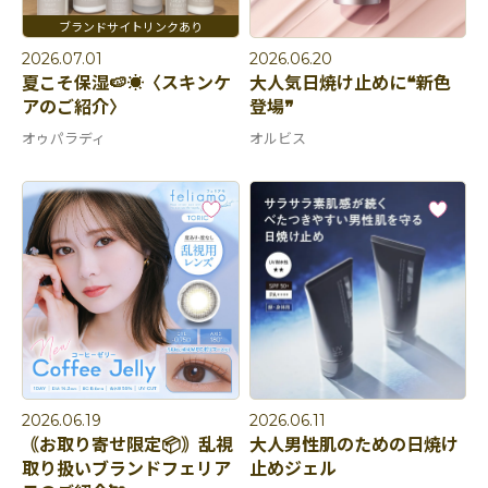
2026.07.01
2026.06.20
夏こそ保湿🍉☀️〈スキンケ
大人気日焼け止めに❝新色
アのご紹介〉
登場❞
オゥパラディ
オルビス
2026.06.19
2026.06.11
｟お取り寄せ限定📦｠乱視
大人男性肌のための日焼け
取り扱いブランドフェリア
止めジェル