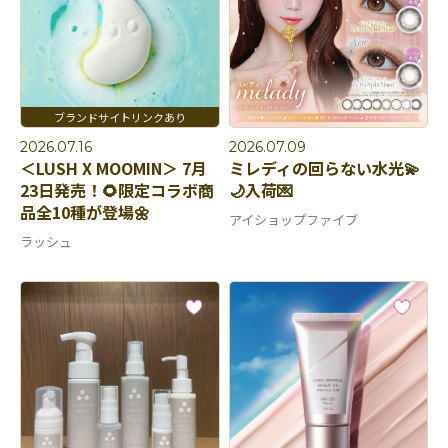
2026.07.16
2026.07.09
＜LUSH X MOOMIN＞ 7月
ミレディの回らない水光💫
23日発売！🌻限定コラボ商
🌙入荷💌
品全10種が登場🌼
アイショップファイブ
ラッシュ