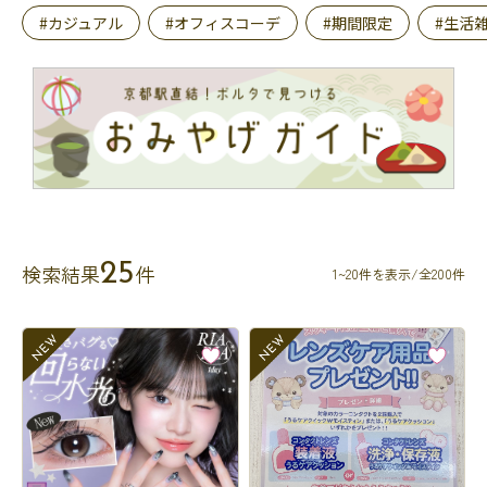
#カジュアル
#オフィスコーデ
#期間限定
#生活
25
検索結果
件
1~20件を表示/全200件