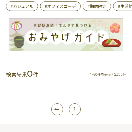
#カジュアル
#オフィスコーデ
#期間限定
#生活
0
検索結果
件
1~20件を表示/全200件
1